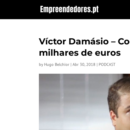
Víctor Damásio – C
milhares de euros
by
Hugo Belchior
|
Abr 30, 2018
|
PODCAST