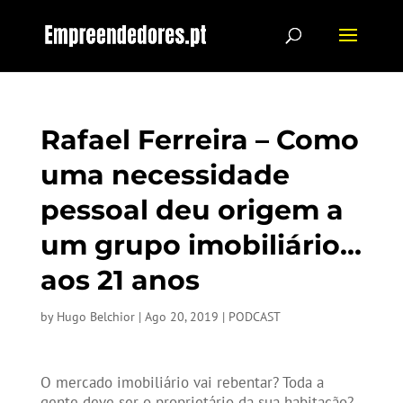
Rafael Ferreira – Como
uma necessidade
pessoal deu origem a
um grupo imobiliário…
aos 21 anos
by
Hugo Belchior
|
Ago 20, 2019
|
PODCAST
O mercado imobiliário vai rebentar? Toda a
gente deve ser o proprietário da sua habitação?