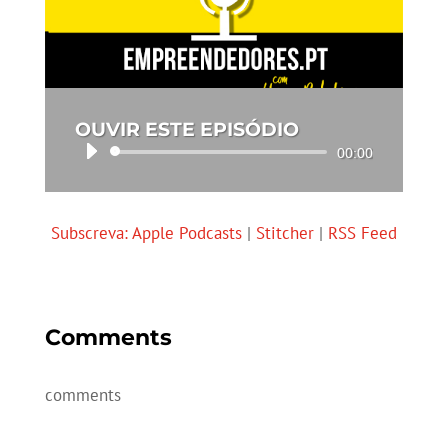
OUVIR ESTE EPISÓDIO
Reprodutor
00:00
de
áudio
Subscreva:
Apple Podcasts
|
Stitcher
|
RSS Feed
Comments
comments