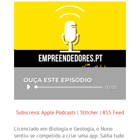
OUÇA ESTE EPISÓDIO
Reprodutor
00:00
de
áudio
Subscreva:
Apple Podcasts
|
Stitcher
|
RSS Feed
Licenciado em Biologia e Geologia, o Nuno
sentiu-se compelido a criar uma
app
. Saiba tudo