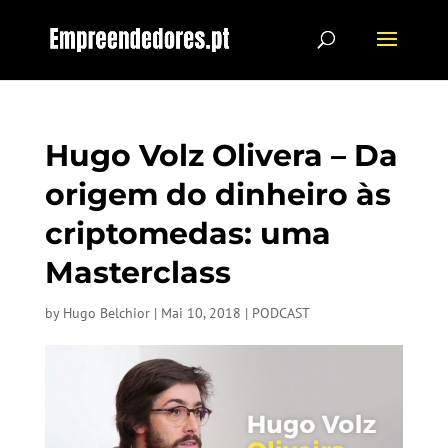
Hugo Volz Olivera – Da
origem do dinheiro às
criptomedas: uma
Masterclass
by
Hugo Belchior
|
Mai 10, 2018
|
PODCAST