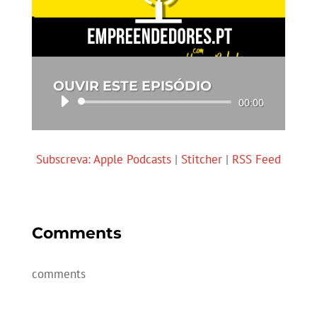
OUVIR ESTE EPISÓDIO
Reprodutor
00:00
de
áudio
Subscreva:
Apple Podcasts
|
Stitcher
|
RSS Feed
Comments
comments