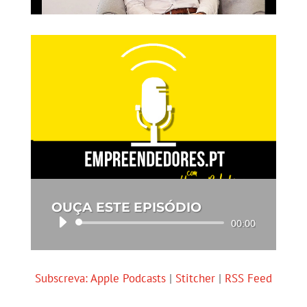
OUÇA ESTE EPISÓDIO
Reprodutor
00:00
de
áudio
Subscreva:
Apple Podcasts
|
Stitcher
|
RSS Feed