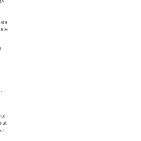
de
para
uele
a
e
s
,
Foi
mal
ar