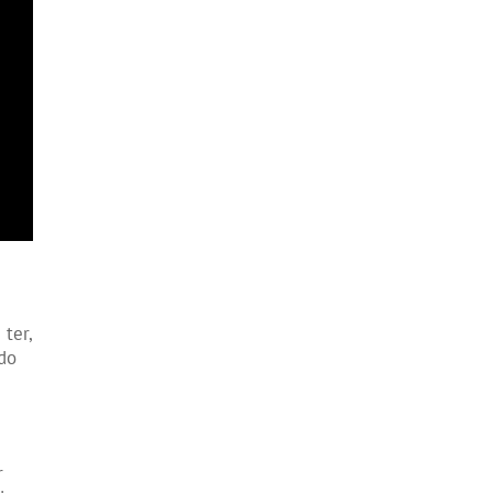
ter,
 do
r