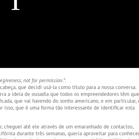
orgiveness, not for permission.
”.
 cabeça, que decidi usá-la como título para a nossa conversa.
rra a ideia de ousadia que todos os empreendedores têm que 
ficada, que vai havendo do sonho americano, e em particular,
 isso, que é uma forma tão interessante de identificar esta
o; cheguei até ele através de um emaranhado de contactos,
lifórnia durante três semanas, queria aproveitar para conhece