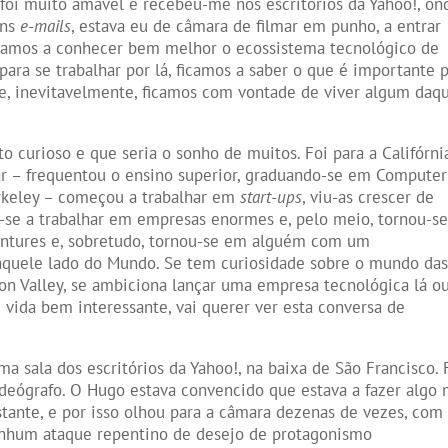
oi muito amável e recebeu-me nos escritórios da Yahoo!, on
uns
e-mails
, estava eu de câmara de filmar em punho, a entrar
ficamos a conhecer bem melhor o ecossistema tecnológico de
 para se trabalhar por lá, ficamos a saber o que é importante 
 e, inevitavelmente, ficamos com vontade de viver algum daq
 curioso e que seria o sonho de muitos. Foi para a Califórni
ar – frequentou o ensino superior, graduando-se em Computer
rkeley – começou a trabalhar em
start-ups
, viu-as crescer de
-se a trabalhar em empresas enormes e, pelo meio, tornou-s
Ventures e, sobretudo, tornou-se em alguém com um
aquele lado do Mundo. Se tem curiosidade sobre o mundo da
icon Valley, se ambiciona lançar uma empresa tecnológica lá ou
 vida bem interessante, vai querer ver esta conversa de
uma sala dos escritórios da Yahoo!, na baixa de São Francisco. 
eógrafo. O Hugo estava convencido que estava a fazer algo 
stante, e por isso olhou para a câmara dezenas de vezes, com 
enhum ataque repentino de desejo de protagonismo