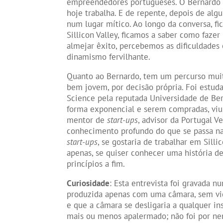
empreendedores portugueses. O Bernardo f
hoje trabalha. E de repente, depois de alg
num lugar mítico. Ao longo da conversa, 
Sillicon Valley, ficamos a saber como fazer
almejar êxito, percebemos as dificuldades
dinamismo fervilhante.
Quanto ao Bernardo, tem um percurso muito
bem jovem, por decisão própria. Foi estud
Science pela reputada Universidade de Be
forma exponencial e serem compradas, viu
mentor de
start-ups
, advisor da Portugal 
conhecimento profundo do que se passa n
start-ups
, se gostaria de trabalhar em Sill
apenas, se quiser conhecer uma história de
princípios a fim.
Curiosidade
: Esta entrevista foi gravada n
produzida apenas com uma câmara, sem vid
e que a câmara se desligaria a qualquer in
mais ou menos apalermado; não foi por n